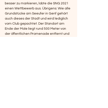
besser zu markieren, lobte die SNG 2021 
einen Wettbewerb aus. Übrigens: Wie alle 
Grundstücke am Seeufer in Genf gehört 
auch dieses der Stadt und wird lediglich 
vom Club gepachtet. Der Standort am 
Ende der Mole liegt rund 500 Meter von 
der öffentlichen Promenade entfernt und 
ist nur für Vereinsmitglieder zugänglich.
Orignal Artikel
Voriger Artikel
Nächster Artikel
Leuchtturm News
Zurück zur Startseite
Impressum