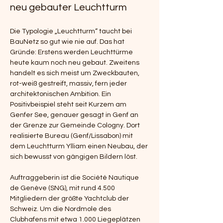
neu gebauter Leuchtturm
Die Typologie „Leuchtturm“ taucht bei 
BauNetz so gut wie nie auf. Das hat 
Gründe: Erstens werden Leuchttürme 
heute kaum noch neu gebaut. Zweitens 
handelt es sich meist um Zweckbauten, 
rot-weiß gestreift, massiv, fern jeder 
architektonischen Ambition. Ein 
Positivbeispiel steht seit Kurzem am 
Genfer See, genauer gesagt in Genf an 
der Grenze zur Gemeinde Cologny. Dort 
realisierte Bureau (Genf/Lissabon) mit 
dem Leuchtturm Ylliam einen Neubau, der 
sich bewusst von gängigen Bildern löst.
Auftraggeberin ist die Société Nautique 
de Genève (SNG), mit rund 4.500 
Mitgliedern der größte Yachtclub der 
Schweiz. Um die Nordmole des 
Clubhafens mit etwa 1.000 Liegeplätzen 