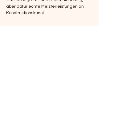
zeitlich begrenzt und sicher nicht billig, 
aber dafür echte Meisterleistungen an 
Konstruktionskunst.
Orignal Artikel
Voriger Artikel
Nächster Artikel
Leuchtturm News
Zurück zur Startseite
Impressum
Leuchtturm Garten
Leuchtturm Deko
Leuchtturm Geschenke
Leuchtturm Basteln