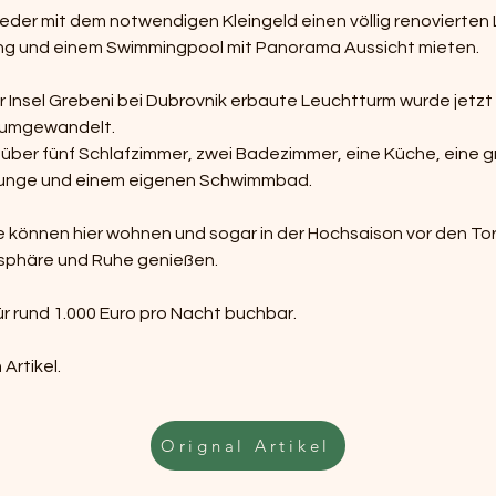
jeder mit dem notwendigen Kleingeld einen völlig renovierten
g und einem Swimmingpool mit Panorama Aussicht mieten.
r Insel Grebeni bei Dubrovnik erbaute Leuchtturm wurde jetzt i
 umgewandelt.
t über fünf Schlafzimmer, zwei Badezimmer, eine Küche, eine gr
ounge und einem eigenen Schwimmbad.
 können hier wohnen und sogar in der Hochsaison vor den To
tsphäre und Ruhe genießen.
ür rund 1.000 Euro pro Nacht buchbar.
 Artikel.
Orignal Artikel