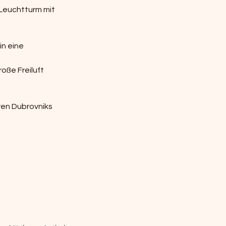
 Leuchtturm mit 
n eine 
oße Freiluft 
ren Dubrovniks 