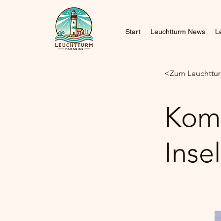
Start
Leuchtturm News
L
<Zum Leuchttur
Komp
Inse