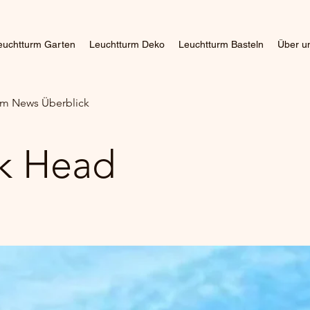
euchtturm Garten
Leuchtturm Deko
Leuchtturm Basteln
Über u
m News Überblick
k Head