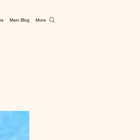
ns
Mein Blog
More