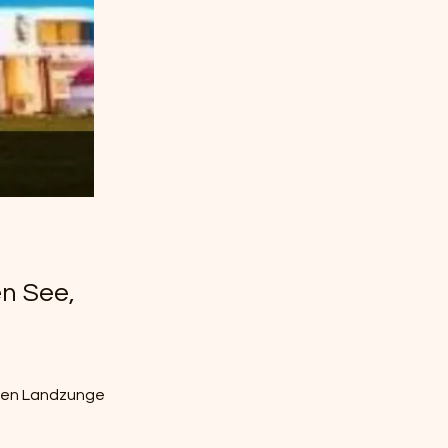
en See,
ten Landzunge 