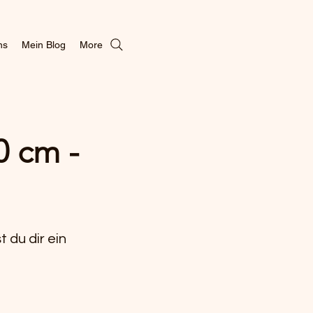
ns
Mein Blog
More
0 cm -
 du dir ein