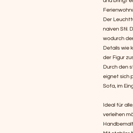
und bringt 
Ferienwohn
Der Leuchtt
naiven Stil.
wodurch der
Details wie 
der Figur zu
Durch den s
eignet sich
Sofa, im Ein
Ideal für a
verleihen m
Handbemalt 