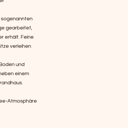
er
m sogenannten
ge gearbeitet,
 erhält. Feine
itze verleihen
m Boden und
e neben einem
trandhaus.
stsee-Atmosphäre