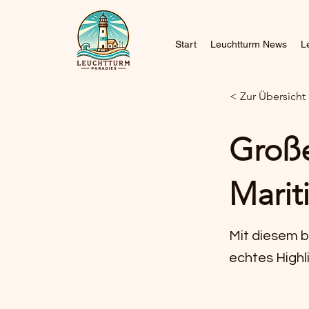
Start
Leuchtturm News
L
< Zur Übersich
Große
Mari
Mit diesem b
echtes Highl