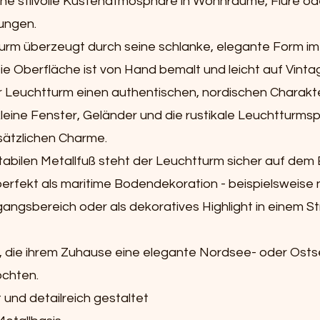
eine stilvolle Küstenatmosphäre in Wohnräume, Flure od
ungen.
urm überzeugt durch seine schlanke, elegante Form i
 Die Oberfläche ist von Hand bemalt und leicht auf Vinta
 Leuchtturm einen authentischen, nordischen Charakter
kleine Fenster, Geländer und die rustikale Leuchtturmsp
sätzlichen Charme.
tabilen Metallfuß steht der Leuchtturm sicher auf de
 perfekt als maritime Bodendekoration - beispielsweis
gangsbereich oder als dekoratives Highlight in einem S
lle, die ihrem Zuhause eine elegante Nordsee- oder O
öchten.
und detailreich gestaltet