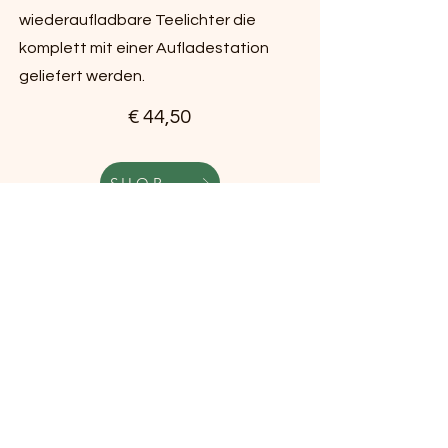
wiederaufladbare Teelichter die
komplett mit einer Aufladestation
geliefert werden.
€ 44,50
SHOP
Es gelten ausschließlich die Preise und
Konditionen im verlinkten Online
Shop.
Mit Klick auf den SHOP Button gelangt man
direkt zu dem Artikel in einem der
bekannten Online Shops wie Amazon und
Spezialisten für maritime Produkte. Wir
erhalten dafür keinerlei Vergütung von
den Online Shops.