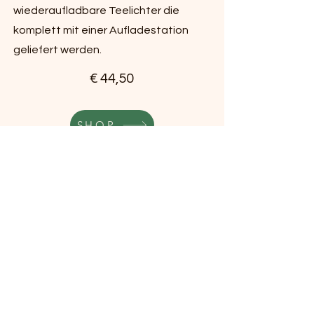
wiederaufladbare Teelichter die
komplett mit einer Aufladestation
geliefert werden.
€ 44,50
SHOP
Es gelten ausschließlich die Preise und
Konditionen im verlinkten Online
Shop.
Mit Klick auf den SHOP Button gelangt man
direkt zu dem Artikel in einem der
bekannten Online Shops wie Amazon und
Spezialisten für maritime Produkte. Wir
erhalten dafür keinerlei Vergütung von
den Online Shops.