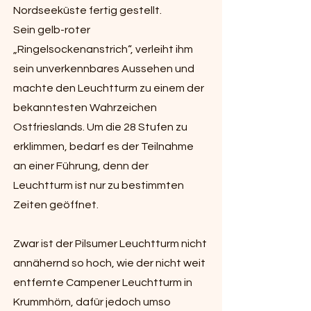
Nordseeküste fertig gestellt.
Sein gelb-roter
„Ringelsockenanstrich“, verleiht ihm
sein unverkennbares Aussehen und
machte den Leuchtturm zu einem der
bekanntesten Wahrzeichen
Ostfrieslands. Um die 28 Stufen zu
erklimmen, bedarf es der Teilnahme
an einer Führung, denn der
Leuchtturm ist nur zu bestimmten
Zeiten geöffnet.
Zwar ist der Pilsumer Leuchtturm nicht
annähernd so hoch, wie der nicht weit
entfernte Campener Leuchtturm in
Krummhörn, dafür jedoch umso