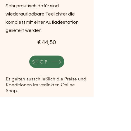
Sehr praktisch dafür sind
wiederaufladbare Teelichter die
komplett mit einer Aufladestation
geliefert werden.
€ 44,50
SHOP
Es gelten ausschließlich die Preise und
Konditionen im verlinkten Online
Shop.
Mit Klick auf den SHOP Button gelangt man
direkt zu dem Artikel in einem der
bekannten Online Shops wie Amazon und
Spezialisten für maritime Produkte. Wir
erhalten dafür keinerlei Vergütung von