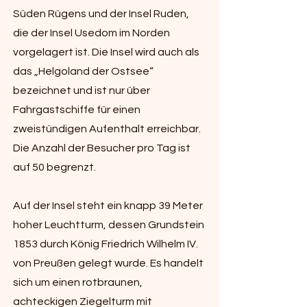
Süden Rügens und der Insel Ruden,
die der Insel Usedom im Norden
vorgelagert ist. Die Insel wird auch als
das „Helgoland der Ostsee“
bezeichnet und ist nur über
Fahrgastschiffe für einen
zweistündigen Aufenthalt erreichbar.
Die Anzahl der Besucher pro Tag ist
auf 50 begrenzt.
Auf der Insel steht ein knapp 39 Meter
hoher Leuchtturm, dessen Grundstein
1853 durch König Friedrich Wilhelm IV.
von Preußen gelegt wurde. Es handelt
sich um einen rotbraunen,
achteckigen Ziegelturm mit