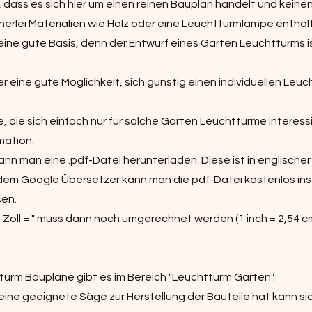
 dass es sich hier um einen reinen Bauplan handelt und keine
inerlei Materialien wie Holz oder eine Leuchtturmlampe enthal
ine gute Basis, denn der Entwurf eines Garten Leuchtturms is
r eine gute Möglichkeit, sich günstig einen individuellen Leuc
e, die sich einfach nur für solche Garten Leuchttürme interess
mation:
nn man eine .pdf-Datei herunterladen. Diese ist in englische
 dem Google Übersetzer kann man die pdf-Datei kostenlos in
sen.
oll = " muss dann noch umgerechnet werden (1 inch = 2,54 cm;
urm Baupläne gibt es im Bereich "Leuchtturm Garten".
eine geeignete Säge zur Herstellung der Bauteile hat kann si