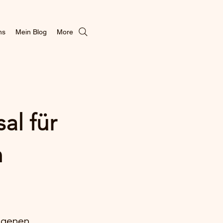
ns
Mein Blog
More
al für
n
eigenen