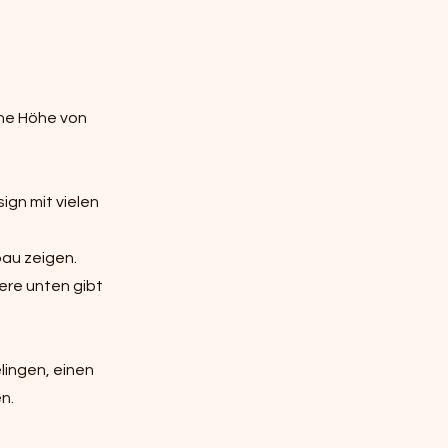
ine Höhe von
ign mit vielen
bau zeigen.
ere unten gibt
lingen, einen
n.