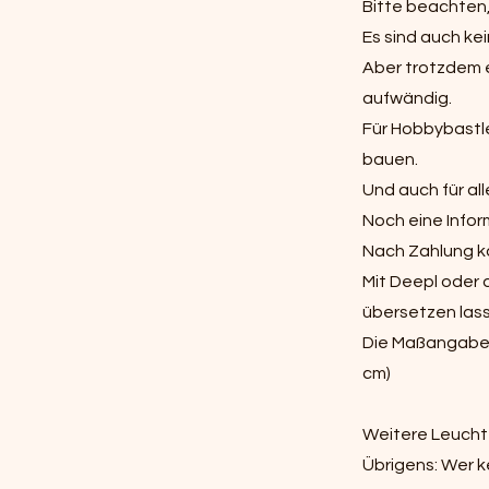
Bitte beachten,
Es sind auch ke
Aber trotzdem e
aufwändig.
Für Hobbybastle
bauen.
Und auch für all
Noch eine Infor
Nach Zahlung ka
Mit Deepl oder
übersetzen las
Die Maßangabe Z
cm)
Weitere Leuchtt
Übrigens: Wer k