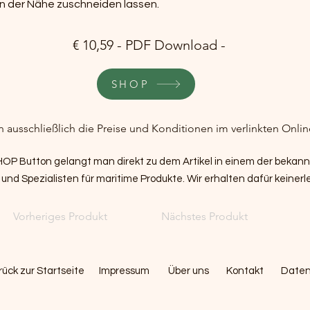
in der Nähe zuschneiden lassen.
€ 10,59 - PDF Download -
SHOP
n ausschließlich die Preise und Konditionen im verlinkten Onli
SHOP Button gelangt man direkt zu dem Artikel in einem der bekan
nd Spezialisten für maritime Produkte. Wir erhalten dafür keinerl
Vorheriges Produkt
Nächstes Produkt
rück zur Startseite
Impressum
Über uns
Kontakt
Daten