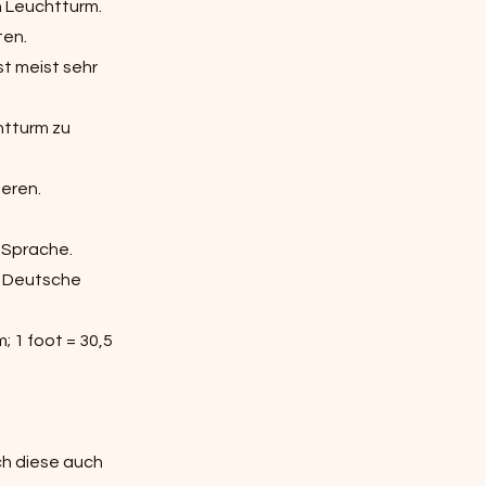
n Leuchtturm.
ten.
t meist sehr
htturm zu
ieren.
r Sprache.
s Deutsche
 1 foot = 30,5
ch diese auch