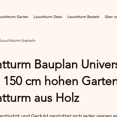
euchtturm Garten
Leuchtturm Deko
Leuchtturm Basteln
Über u
 Leuchtturm basteln
tturm Bauplan Univers
 150 cm hohen Garte
tturm aus Holz
eativität und Geduld gestaltet sich jeder seinen 