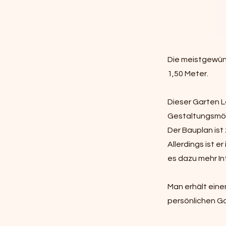
Die meistgewün
1,50 Meter.
Dieser Garten L
Gestaltungsmög
Der Bauplan ist 
Allerdings ist 
es dazu mehr In
Man erhält eine
persönlichen Ga