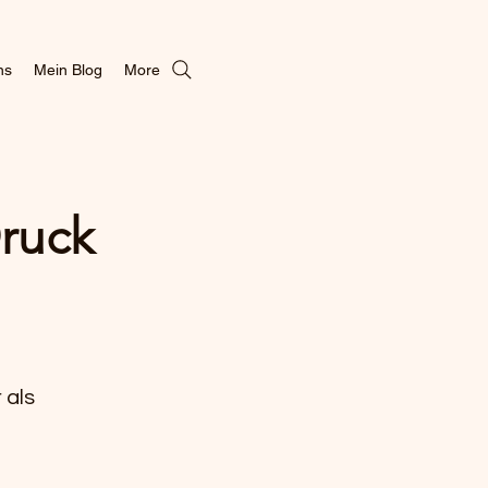
ns
Mein Blog
More
ruck
 als