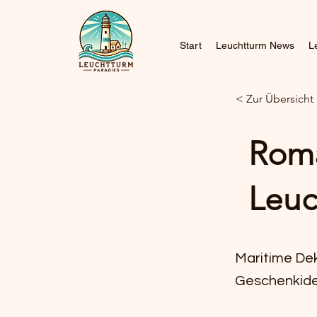
Start
Leuchtturm News
L
< Zur Übersicht
Roma
Leuc
Maritime De
Geschenkid