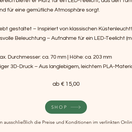
reich bietet er Platz für ein LED-Teelicht, das den Tur
und für eine gemütliche Atmosphäre sorgt.
iebt gestaltet – Inspiriert von klassischen Küstenleuch
volle Beleuchtung – Aufnahme für ein LED-Teelicht (m
x. Durchmesser: ca. 70 mm | Höhe: ca. 203 mm
ger 3D-Druck – Aus langlebigem, leichtem PLA-Materi
ab € 15,00
SHOP
en ausschließlich die Preise und Konditionen im verlinkten Onli