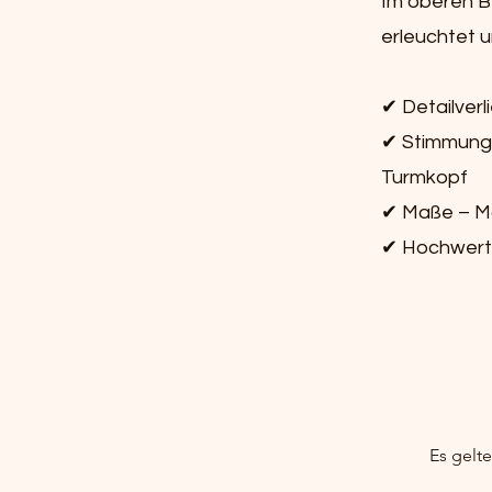
Im oberen Be
erleuchtet 
✔ Detailverl
✔ Stimmungs
Turmkopf
✔ Maße – Ma
✔ Hochwerti
Es gelt