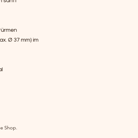
m sanft
ttürmen
ax. Ø 37 mm) im
al
ne Shop.