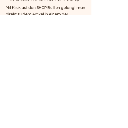
Mit Klick auf den SHOP Button gelangt man
direkt zu dem Artikel in einem der
bekannten Online Shops wie Amazon und
Spezialisten für maritime Produkte. Wir
erhalten dafür keinerlei Vergütung von
den Online Shops.
Vorheriges Produkt
Nächstes Produkt
Zurück zur Startseite
Impressum
Leuchtturm Garten
Leuchtturm Deko
Leuchtturm Geschenke
Leuchtturm Basteln
Leuchttürme der Welt
Leuchtturm Bad + Bett